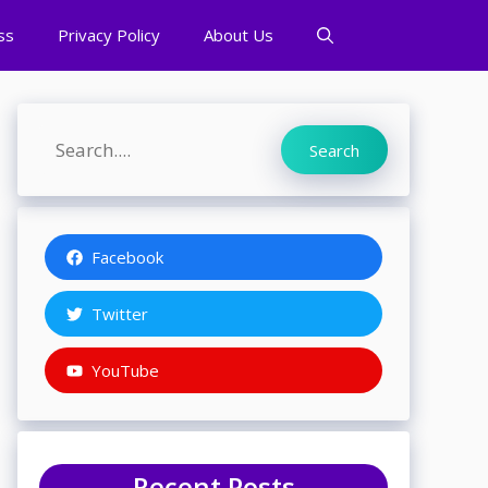
ss
Privacy Policy
About Us
Search
Search
Facebook
Twitter
YouTube
Recent Posts