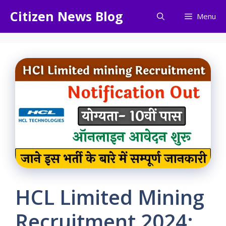
Skip
Citizen News Blog
Menu
to
content
HCL Limited Mining
Recruitment 2024: