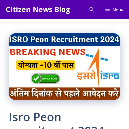
Skip
Citizen News Blog
Menu
to
content
Isro Peon