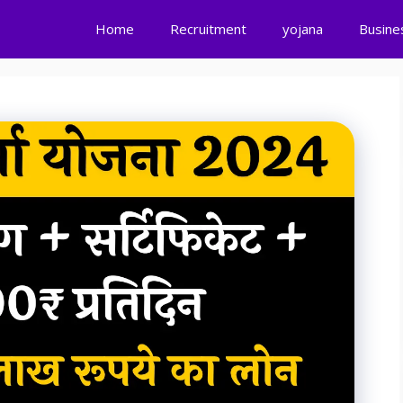
Home
Recruitment
yojana
Busine