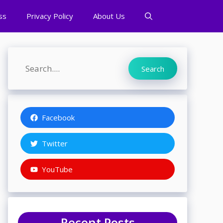
ss
Privacy Policy
About Us
Search
Search
Facebook
Twitter
YouTube
Recent Posts