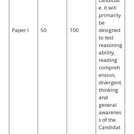
candidat
e. It will
primarily
be
Paper I
50
100
designed
to test
reasoning
ability,
reading
compreh
ension,
divergent
thinking
and
general
awarenes
s of the
Candidat