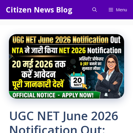
Skip
Citizen News Blog
Menu
to
content
UGC NET June 2026
Notification Out: